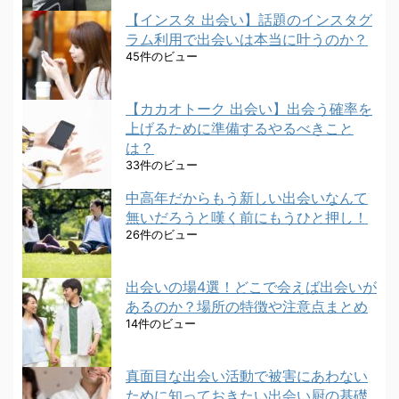
【インスタ 出会い】話題のインスタグ
ラム利用で出会いは本当に叶うのか？
45件のビュー
【カカオトーク 出会い】出会う確率を
上げるために準備するやるべきこと
は？
33件のビュー
中高年だからもう新しい出会いなんて
無いだろうと嘆く前にもうひと押し！
26件のビュー
出会いの場4選！どこで会えば出会いが
あるのか？場所の特徴や注意点まとめ
14件のビュー
真面目な出会い活動で被害にあわない
ために知っておきたい出会い厨の基礎