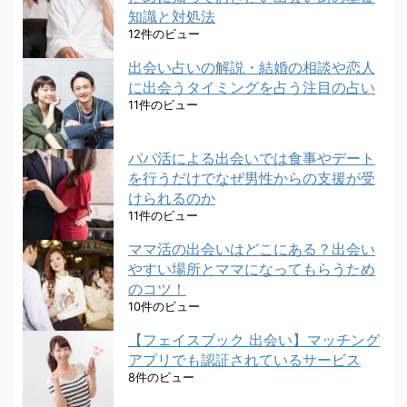
知識と対処法
12件のビュー
出会い占いの解説・結婚の相談や恋人
に出会うタイミングを占う注目の占い
11件のビュー
パパ活による出会いでは食事やデート
を行うだけでなぜ男性からの支援が受
けられるのか
11件のビュー
ママ活の出会いはどこにある？出会い
やすい場所とママになってもらうため
のコツ！
10件のビュー
【フェイスブック 出会い】マッチング
アプリでも認証されているサービス
8件のビュー