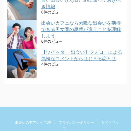
き情報
6件のビュー
出会いカフェなら素敵な出会いを期待
できる男女間の思惑が違うことを理解
しよう
6件のビュー
【ツイッター 出会い】フォローによる
気軽なコメントからはじまる恋とは
4件のビュー
出会いのデアケイ TOP
プライバシーポリシー
サイトマッ
プ