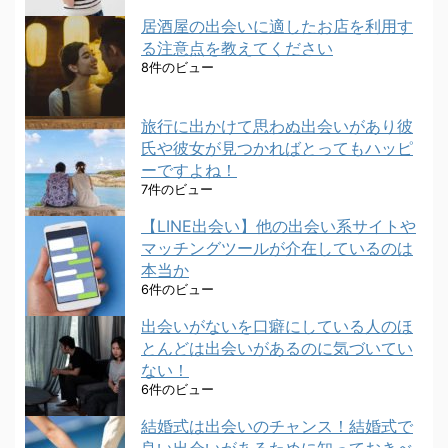
居酒屋の出会いに適したお店を利用す
る注意点を教えてください
8件のビュー
旅行に出かけて思わぬ出会いがあり彼
氏や彼女が見つかればとってもハッピ
ーですよね！
7件のビュー
【LINE出会い】他の出会い系サイトや
マッチングツールが介在しているのは
本当か
6件のビュー
出会いがないを口癖にしている人のほ
とんどは出会いがあるのに気づいてい
ない！
6件のビュー
結婚式は出会いのチャンス！結婚式で
良い出会いがあるために知っておきべ