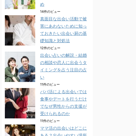
め
14件のビュー
真面目な出会い活動で被
害にあわないために知っ
ておきたい出会い厨の基
礎知識と対処法
12件のビュー
出会い占いの解説・結婚
の相談や恋人に出会うタ
イミングを占う注目の占
い
11件のビュー
パパ活による出会いでは
食事やデートを行うだけ
でなぜ男性からの支援が
受けられるのか
11件のビュー
ママ活の出会いはどこに
ある？出会いやすい場所