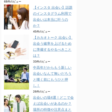
68件のビュー
【インスタ 出会い】話題
のインスタグラム利用で
出会いは本当に叶うの
か？
45件のビュー
【カカオトーク 出会い】
出会う確率を上げるため
に準備するやるべきこと
は？
33件のビュー
中高年だからもう新しい
出会いなんて無いだろう
と嘆く前にもうひと押
し！
26件のビュー
出会いの場4選！どこで会
えば出会いがあるのか？
場所の特徴や注意点まと