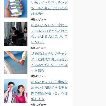
い系サイトやマッチング
ツールが介在しているの
は本当か
6件のビュー
出会いがないを口癖にし
ている人のほとんどは出
会いがあるのに気づいて
いない！
6件のビュー
結婚式は出会いのチャン
ス！結婚式で良い出会い
があるために知っておき
べき情報
6件のビュー
出会いカフェなら素敵な
出会いを期待できる男女
間の思惑が違うことを理
解しよう
6件のビュー