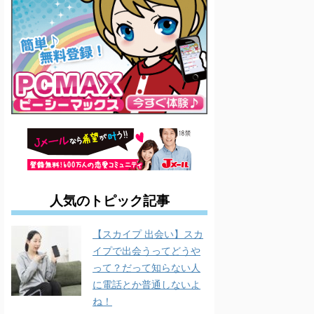
人気のトピック記事
【スカイプ 出会い】スカ
イプで出会うってどうや
って？だって知らない人
に電話とか普通しないよ
ね！