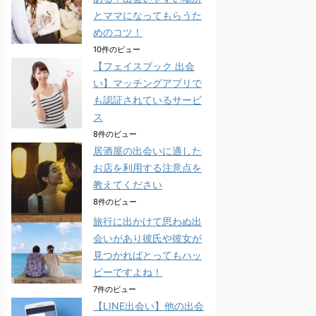
とママになってもらうた
めのコツ！
10件のビュー
【フェイスブック 出会
い】マッチングアプリで
も認証されているサービ
ス
8件のビュー
居酒屋の出会いに適した
お店を利用する注意点を
教えてください
8件のビュー
旅行に出かけて思わぬ出
会いがあり彼氏や彼女が
見つかればとってもハッ
ピーですよね！
7件のビュー
【LINE出会い】他の出会