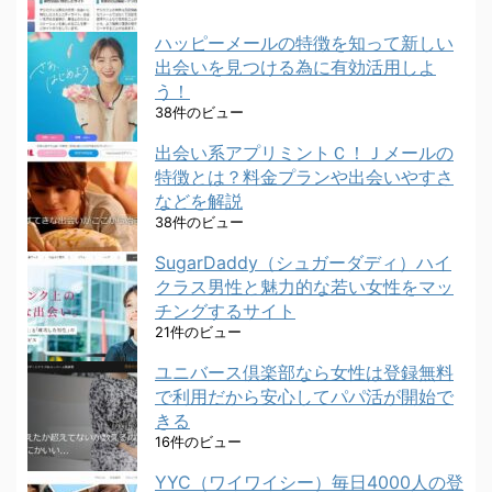
ハッピーメールの特徴を知って新しい
出会いを見つける為に有効活用しよ
う！
38件のビュー
出会い系アプリミントＣ！Ｊメールの
特徴とは？料金プランや出会いやすさ
などを解説
38件のビュー
SugarDaddy（シュガーダディ）ハイ
クラス男性と魅力的な若い女性をマッ
チングするサイト
21件のビュー
ユニバース倶楽部なら女性は登録無料
で利用だから安心してパパ活が開始で
きる
16件のビュー
YYC（ワイワイシー）毎日4000人の登