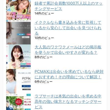
録者で累計会員数1000万人以上のマッ
チングサービス
14件のビュー
イククルなら書き込みを常に監視して
いるから安心して出会いを見つけられ
る
10件のビュー
大人気のワクワクメールはどの掲示板
を使うかで出会いやすさが変わる？
8件のビュー
PCMAXは出会いを求めているなら絶対
におすすめ！その理由について解説！
6件のビュー
ラブサーチは本気の出会いを求める中
高年の強い味方となるマッチングサー
ビス